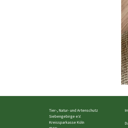
Tier-, Natur- und Artenschutz
I
Siebengebirge e.V.
Kreissparkasse Köln
D