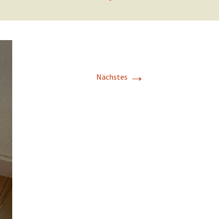
Beitrittserklärung online
Tier-Patenschaft-
Erklärung
→
t
Nächstes