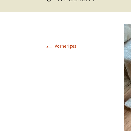
Hunde
Siebengebi
Katzen
Pferde
←
Meerschweinchen
Vorheriges
Kaninchen
Schildkröten & Exo
Wellensittiche & A