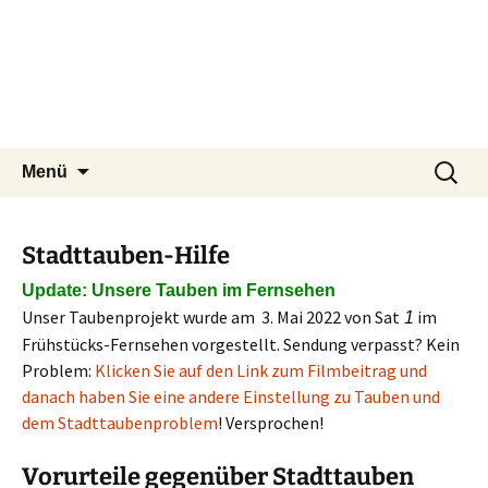
Tierschutzverein seit 1985 im
Zum
Suchen
Tier Natur und Artenschutz
Menü
Inhalt
nach:
Siebengebirge – Orscheider
Siebengebirge e.V.
springen
Tierschutzhof
Stadttauben-Hilfe
Update: Unsere Tauben im Fernsehen
Unser Taubenprojekt wurde am 3. Mai 2022 von Sat
im
1
Frühstücks-Fernsehen vorgestellt. Sendung verpasst? Kein
Problem:
Klicken Sie auf den Link zum Filmbeitrag und
danach haben Sie eine andere Einstellung zu Tauben und
dem Stadttaubenproblem
! Versprochen!
Vorurteile gegenüber Stadttauben