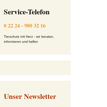
ft
Beitrittserklärung online
Service-Telefon
Tier-Patenschaft-
Erklärung
0 22 24 - 980 32 16
beit
Tierschutz mit Herz - wir beraten,
informieren und helfen
Unser Newsletter