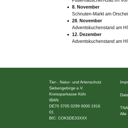
Futterhäuschen-Bau im Vor
8. November
Schnuten-Markt am Orschei
28. November
Adventskuchenstand am HI
12. Dezember
Adventskuchenstand am HI
Tier-, Natur- und Artenschutz
Imp
Siebengebirge e.V.
Kreissparkasse Köln
Date
IBAN:
DE70 3705 0299 0000 1916
TNA
01
Alle
BIC: COKSDE33XXX