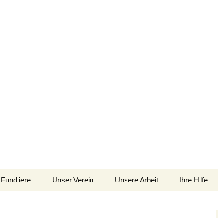
im Siebengebirge – Orscheider Tierschutzh
Fundtiere
Unser Verein
Unsere Arbeit
Ihre Hilfe
 und Artenschutz 
Allgemeines
Allgemeines
Spenden