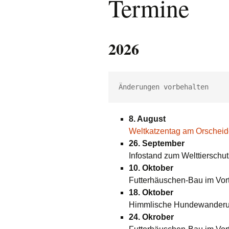
Termine
e.V.
Hunde
Katzen
2026
Pferde
Meerschweinche
Änderungen vorbehalten
Kaninchen
8. August
Schildkröten & E
Weltkatzentag am Orscheide
26. September
Wellensittiche & 
Infostand zum Welttierschu
10. Oktober
Futterhäuschen-Bau im Vort
18. Oktober
Himmlische Hundewander
24. Okrober