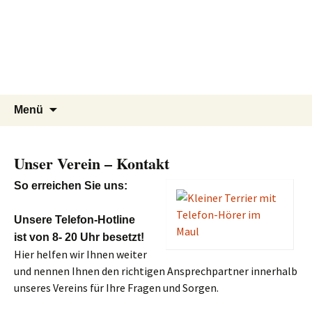
Tierschutzverein seit 1985 im
Tier Natur und Artenschutz
Zum
Suchen
Menü
Inhalt
nach:
Siebengebirge – Orscheider
Siebengebirge e.V.
springen
Tierschutzhof
Unser Verein – Kontakt
So erreichen Sie uns:
Unsere Telefon-Hotline
ist von 8- 20 Uhr besetzt!
Hier helfen wir Ihnen weiter
und nennen Ihnen den richtigen Ansprechpartner innerhalb
unseres Vereins für Ihre Fragen und Sorgen.