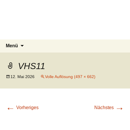
Tierschutzverein seit 1985 im
Tier Natur und Artenschutz
Zum
Suchen
Menü
Inhalt
nach:
Siebengebirge – Orscheider
Siebengebirge e.V.
springen
Tierschutzhof
VHS11
12. Mai 2026
Volle Auflösung (497 × 662)
←
→
Vorheriges
Nächstes