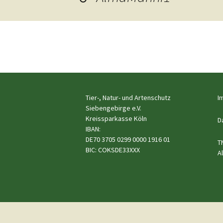
Hunde
Siebengebi
Katzen
Pferde
←
Meerschweinchen
Vorheriges
Kaninchen
Tier-, Natur- und Artenschutz
I
Siebengebirge e.V.
Schildkröten & Exo
Kreissparkasse Köln
D
IBAN:
DE70 3705 0299 0000 1916 01
Wellensittiche & A
T
BIC: COKSDE33XXX
A