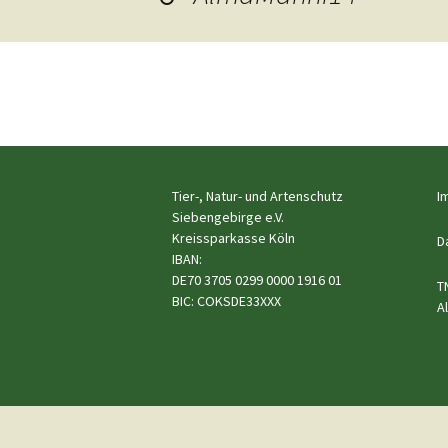
Hunde
Siebengebi
Katzen
Pferde
Meerschweinchen
←
Vorheriges
Kaninchen
Tier-, Natur- und Artenschutz
I
Siebengebirge e.V.
Schildkröten & Exo
Kreissparkasse Köln
D
IBAN:
DE70 3705 0299 0000 1916 01
Wellensittiche & A
T
BIC: COKSDE33XXX
A