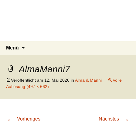
Tierschutzverein seit 1985 im
Tier Natur und Artenschutz
Zum
Suchen
Menü
Inhalt
nach:
Siebengebirge – Orscheider
Siebengebirge e.V.
springen
Tierschutzhof
AlmaManni7
Veröffentlicht am
12. Mai 2026
in
Alma & Manni
Volle
Auflösung (497 × 662)
←
→
Vorheriges
Nächstes