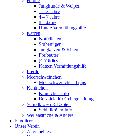
Hunde
Junghunde & Welpen
1 – 3 Jahre
4 – 7 Jahre
8 + Jahre
Hunde Vermittlungshilfe
Katzen
Notfellchen
Stubentiger
Jungkatzen & Kitten
Freibeuter
(G)Oldies
Katzen Vermittlungshilfe
Pferde
Meerschweinchen
Meerschweinchen-Tipps
Kaninchen
Kaninchen Info
Beispiele für Gehegehaltung
Schildkröten & Exoten
Schildkröten Info
Wellensittiche & Andere
Fundtiere
Unser Verein
Allgemeines