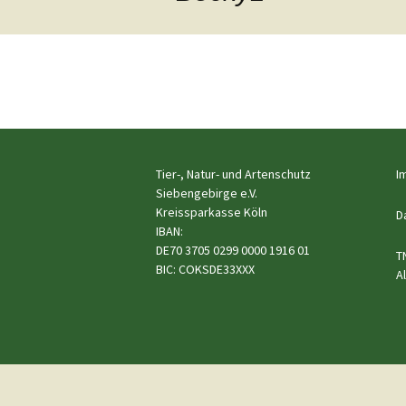
Hunde
e.V.
Katzen
Pferde
←
Meerschweinchen
Vorheriges
Kaninchen
Tier-, Natur- und Artenschutz
I
Siebengebirge e.V.
Kreissparkasse Köln
Schildkröten & Exo
D
IBAN:
DE70 3705 0299 0000 1916 01
Wellensittiche & A
T
BIC: COKSDE33XXX
A