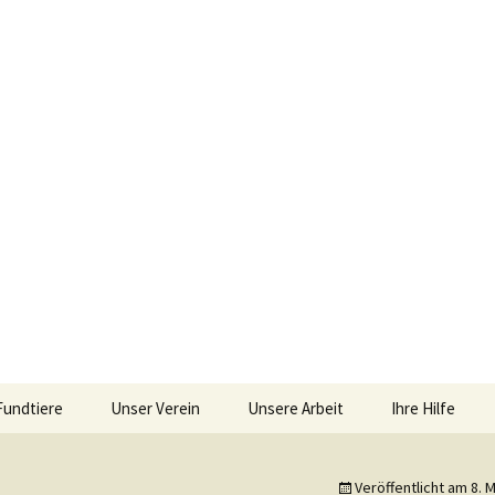
im Siebengebirge – Orscheider Tierschutzh
Fundtiere
Unser Verein
Unsere Arbeit
Ihre Hilfe
 und Artenschutz 
Allgemeines
Allgemeines
Spenden
Veröffentlicht am
8. 