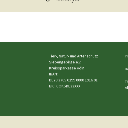
Hunde
Siebengebi
Katzen
Pferde
←
Meerschweinchen
Vorheriges
Kaninchen
Tier-, Natur- und Artenschutz
I
Siebengebirge e.V.
Schildkröten & Exo
Kreissparkasse Köln
D
IBAN:
DE70 3705 0299 0000 1916 01
Wellensittiche & A
T
BIC: COKSDE33XXX
A