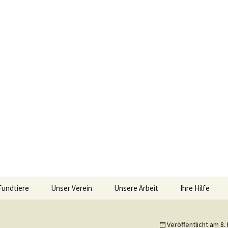
iebengebirge – Orscheider Tierschutzhof
Fundtiere
Unser Verein
Unsere Arbeit
Ihre Hilfe
r und Artenschu
Allgemeines
Allgemeines
Spenden
Veröffentlicht am
8.