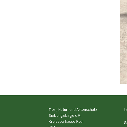
Tier-, Natur- und Artenschutz
I
Siebengebirge e.V.
Kreissparkasse Köln
D