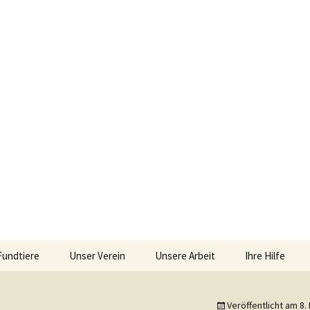
iebengebirge – Orscheider Tierschutzhof
Fundtiere
Unser Verein
Unsere Arbeit
Ihre Hilfe
r und Artenschu
Allgemeines
Allgemeines
Spenden
Veröffentlicht am
8.