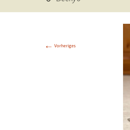
Hunde
Siebengebi
Katzen
Pferde
←
Meerschweinchen
Vorheriges
Kaninchen
Schildkröten & Exo
Wellensittiche & A