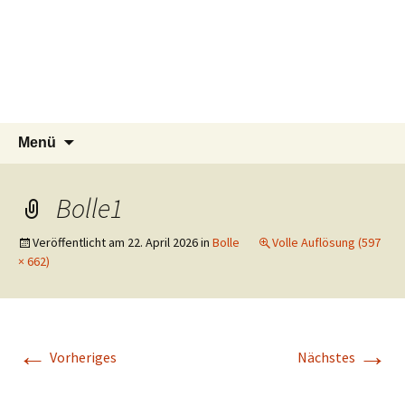
Tierschutzverein seit 1985 im Siebengebirge –
Zum
Suchen
Tier Natur und Artenschutz
Menü
Inhalt
nach:
Orscheider Tierschutzhof
Siebengebirge e.V.
springen
Bolle1
Veröffentlicht am
22. April 2026
in
Bolle
Volle Auflösung (597
× 662)
←
→
Vorheriges
Nächstes