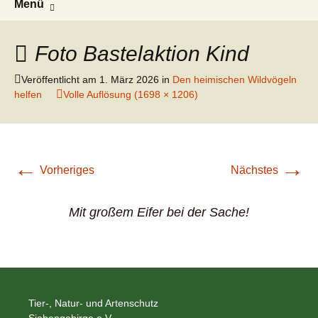
Tier Natur und Artenschutz
Menü
Inhalt
nach:
Siebengebirge – Orscheider
Siebengebirge e.V.
springen
Tierschutzhof
Foto Bastelaktion Kind
Veröffentlicht am
1. März 2026
in
Den heimischen Wildvögeln
helfen
Volle Auflösung (1698 × 1206)
←
→
Vorheriges
Nächstes
Mit großem Eifer bei der Sache!
Tier-, Natur- und Artenschutz