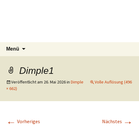
Tierschutzverein seit 1985 im
Tier Natur und Artenschutz
Zum
Suchen
Menü
Inhalt
nach:
Siebengebirge – Orscheider
Siebengebirge e.V.
springen
Tierschutzhof
Dimple1
Veröffentlicht am
26. Mai 2026
in
Dimple
Volle Auflösung (496
× 662)
←
→
Vorheriges
Nächstes