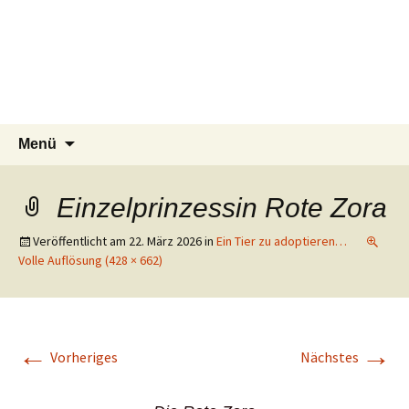
Tierschutzverein seit 1985 im
Tier Natur und Artenschutz
Zum
Suchen
Menü
Inhalt
nach:
Siebengebirge – Orscheider
Siebengebirge e.V.
springen
Tierschutzhof
Einzelprinzessin Rote Zora
Veröffentlicht am
22. März 2026
in
Ein Tier zu adoptieren…
Volle Auflösung (428 × 662)
←
→
Vorheriges
Nächstes