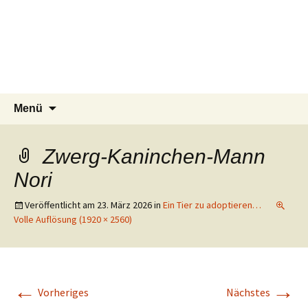
Tierschutzverein seit 1985 im
Tier Natur und Artenschutz
Zum
Suchen
Menü
Inhalt
nach:
Siebengebirge – Orscheider
Siebengebirge e.V.
springen
Tierschutzhof
Zwerg-Kaninchen-Mann
Nori
Veröffentlicht am
23. März 2026
in
Ein Tier zu adoptieren…
Volle Auflösung (1920 × 2560)
←
→
Vorheriges
Nächstes