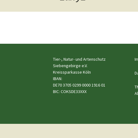
Hunde
e.V.
Katzen
Pferde
←
Meerschweinchen
Vorheriges
Kaninchen
Tier-, Natur- und Artenschutz
I
Siebengebirge e.V.
Kreissparkasse Köln
Schildkröten & Exo
D
IBAN:
DE70 3705 0299 0000 1916 01
Wellensittiche & A
T
BIC: COKSDE33XXX
A