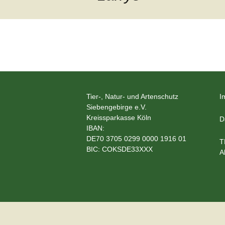
e.V.
Hunde
Katzen
Pferde
←
Meerschweinche
Vorheriges
Kaninchen
Tier-, Natur- und Artenschutz
I
Siebengebirge e.V.
Kreissparkasse Köln
Schildkröten & E
D
IBAN:
DE70 3705 0299 0000 1916 01
Wellensittiche & 
T
BIC: COKSDE33XXX
A