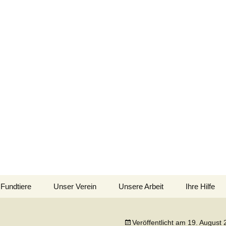
im Siebengebirge – Orscheider Tierschutzh
Fundtiere
Unser Verein
Unsere Arbeit
Ihre Hilfe
 und Artenschutz 
Allgemeines
Allgemeines
Spenden
Veröffentlicht am
19. August 