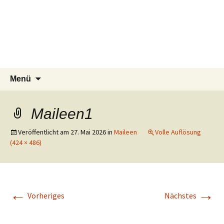
Tierschutzverein seit 1985 im
Zum
Suchen
Tier Natur und Artenschutz
Menü
Inhalt
nach:
Siebengebirge – Orscheider
Siebengebirge e.V.
springen
Tierschutzhof
Maileen1
Veröffentlicht am
27. Mai 2026
in
Maileen
Volle Auflösung
(424 × 486)
←
→
Vorheriges
Nächstes