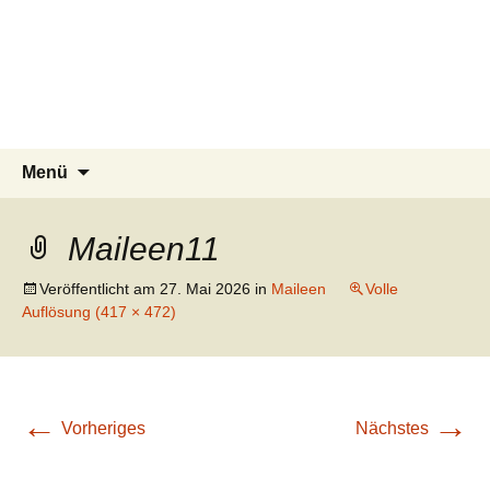
Tierschutzverein seit 1985 im
Tier Natur und Artenschutz
Zum
Suchen
Menü
Inhalt
nach:
Siebengebirge – Orscheider
Siebengebirge e.V.
springen
Tierschutzhof
Maileen11
Veröffentlicht am
27. Mai 2026
in
Maileen
Volle
Auflösung (417 × 472)
←
→
Vorheriges
Nächstes