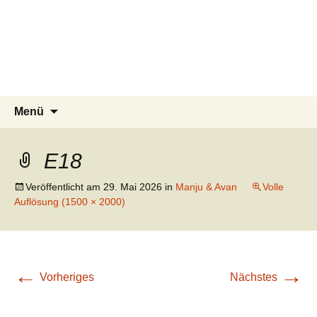
Tierschutzverein seit 1985 im
Tier Natur und Artenschutz
Zum
Suchen
Menü
Inhalt
nach:
Siebengebirge – Orscheider
Siebengebirge e.V.
springen
Tierschutzhof
E18
Veröffentlicht am
29. Mai 2026
in
Manju & Avan
Volle
Auflösung (1500 × 2000)
←
→
Vorheriges
Nächstes