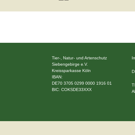
e.V.
Hunde
Katzen
Pferde
←
Meerschweinche
Vorheriges
Kaninchen
Tier-, Natur- und Artenschutz
I
Siebengebirge e.V.
Kreissparkasse Köln
Schildkröten & E
D
IBAN:
DE70 3705 0299 0000 1916 01
Wellensittiche & 
T
BIC: COKSDE33XXX
A