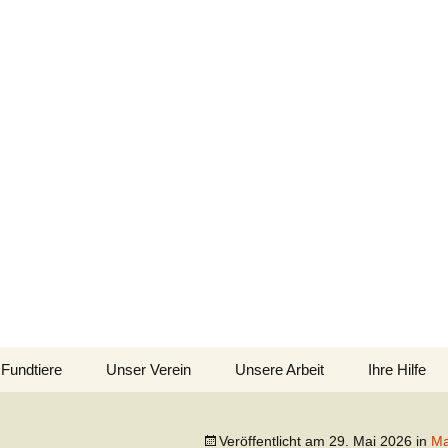
im Siebengebirge – Orscheider Tierschutzh
Fundtiere
Unser Verein
Unsere Arbeit
Ihre Hilfe
 und Artenschutz 
Allgemeines
Allgemeines
Spenden
Veröffentlicht am
29. Mai 2026
in
Ma