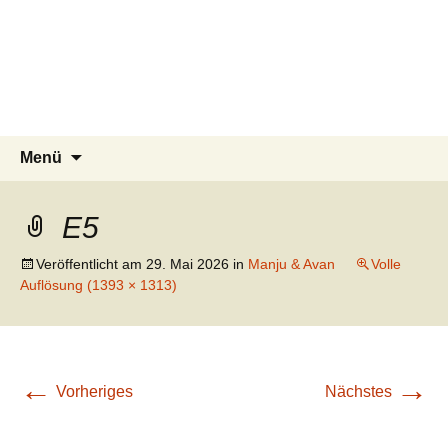
Tierschutzverein seit 1985 im
Tier Natur und Artenschutz
Zum
Suchen
Menü
Inhalt
nach:
Siebengebirge – Orscheider
Siebengebirge e.V.
springen
Tierschutzhof
E5
Veröffentlicht am
29. Mai 2026
in
Manju & Avan
Volle
Auflösung (1393 × 1313)
←
→
Vorheriges
Nächstes