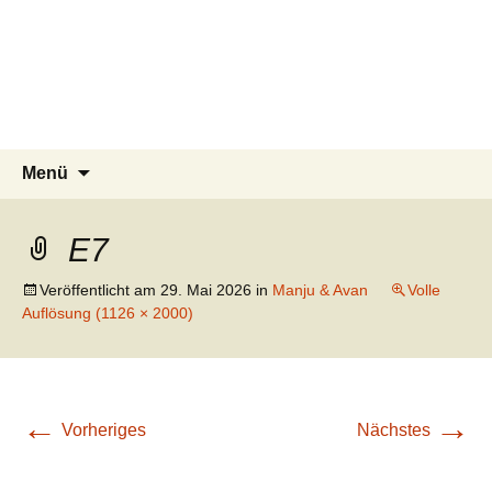
Tierschutzverein seit 1985 im
Tier Natur und Artenschutz
Zum
Suchen
Menü
Inhalt
nach:
Siebengebirge – Orscheider
Siebengebirge e.V.
springen
Tierschutzhof
E7
Veröffentlicht am
29. Mai 2026
in
Manju & Avan
Volle
Auflösung (1126 × 2000)
←
→
Vorheriges
Nächstes