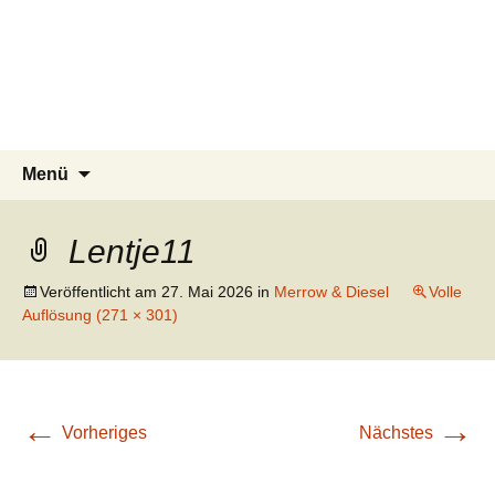
Tierschutzverein seit 1985 im
Tier Natur und Artenschutz
Zum
Suchen
Menü
Inhalt
nach:
Siebengebirge – Orscheider
Siebengebirge e.V.
springen
Tierschutzhof
Lentje11
Veröffentlicht am
27. Mai 2026
in
Merrow & Diesel
Volle
Auflösung (271 × 301)
←
→
Vorheriges
Nächstes