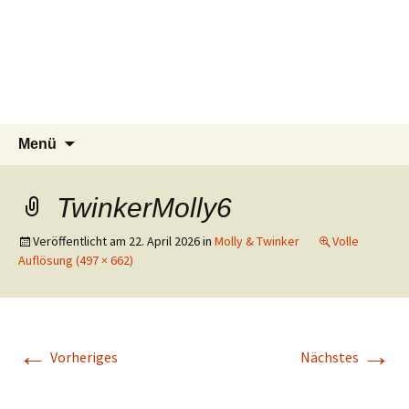
Tierschutzverein seit 1985 im
Tier Natur und Artenschutz
Zum
Suchen
Menü
Inhalt
nach:
Siebengebirge – Orscheider
Siebengebirge e.V.
springen
Tierschutzhof
TwinkerMolly6
Veröffentlicht am
22. April 2026
in
Molly & Twinker
Volle
Auflösung (497 × 662)
←
→
Vorheriges
Nächstes