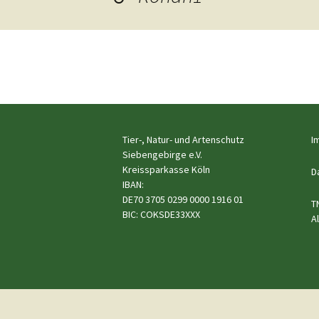
Hunde
Siebengebi
Katzen
Pferde
←
Meerschweinchen
Vorheriges
Kaninchen
Tier-, Natur- und Artenschutz
I
Siebengebirge e.V.
Schildkröten & Exo
Kreissparkasse Köln
D
IBAN:
DE70 3705 0299 0000 1916 01
Wellensittiche & A
T
BIC: COKSDE33XXX
A