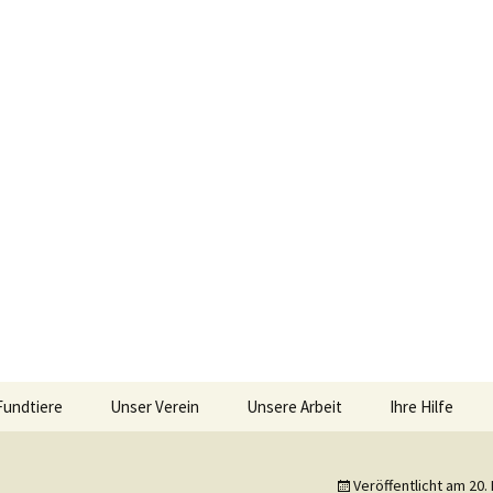
iebengebirge – Orscheider Tierschutzhof
Fundtiere
Unser Verein
Unsere Arbeit
Ihre Hilfe
r und Artenschu
Allgemeines
Allgemeines
Spenden
Veröffentlicht am
20.