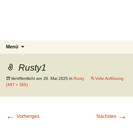
Tierschutzverein seit 1985 im
Tier Natur und Artenschutz
Zum
Suchen
Menü
Inhalt
nach:
Siebengebirge – Orscheider
Siebengebirge e.V.
springen
Tierschutzhof
Rusty1
Veröffentlicht am
26. Mai 2025
in
Rusty
Volle Auflösung
(497 × 365)
←
→
Vorheriges
Nächstes