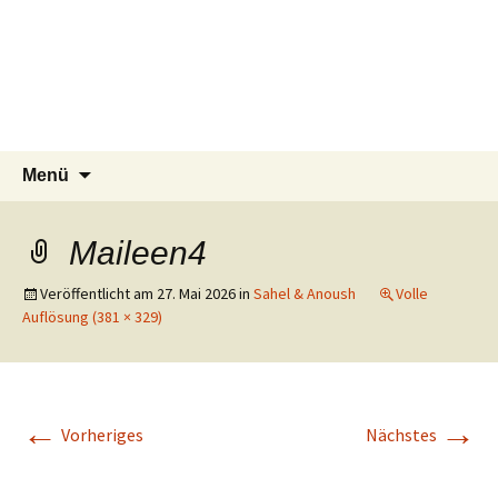
Tierschutzverein seit 1985 im
Tier Natur und Artenschutz
Zum
Suchen
Menü
Inhalt
nach:
Siebengebirge – Orscheider
Siebengebirge e.V.
springen
Tierschutzhof
Maileen4
Veröffentlicht am
27. Mai 2026
in
Sahel & Anoush
Volle
Auflösung (381 × 329)
←
→
Vorheriges
Nächstes