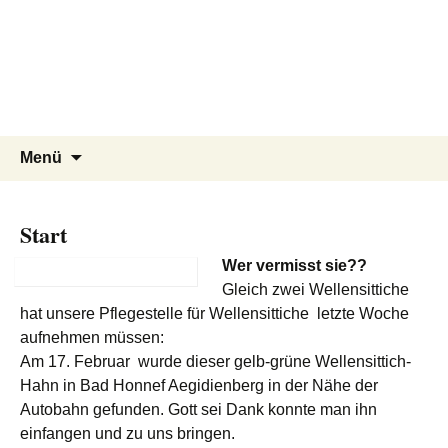
Tierschutzverein seit 1985 im
Tier Natur und Artenschutz
Zum
Suchen
Menü
Inhalt
nach:
Siebengebirge – Orscheider
Siebengebirge e.V.
springen
Tierschutzhof
Start
Wer vermisst sie??
Gleich zwei Wellensittiche
hat unsere Pflegestelle für Wellensittiche letzte Woche
aufnehmen müssen:
Am 17. Februar wurde dieser gelb-grüne Wellensittich-
Hahn in Bad Honnef Aegidienberg in der Nähe der
Autobahn gefunden. Gott sei Dank konnte man ihn
einfangen und zu uns bringen.