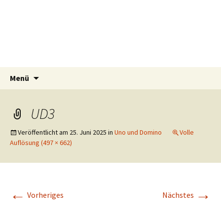
Tierschutzverein seit 1985 im Siebengebirge –
Zum
Suchen
Tier Natur und Artenschutz
Menü
Inhalt
nach:
Orscheider Tierschutzhof
Siebengebirge e.V.
springen
UD3
Veröffentlicht am
25. Juni 2025
in
Uno und Domino
Volle
Auflösung (497 × 662)
←
→
Vorheriges
Nächstes