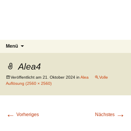
Tierschutzverein seit 1985 im
Tier Natur und Artenschutz
Zum
Suchen
Menü
Inhalt
nach:
Siebengebirge – Orscheider
Siebengebirge e.V.
springen
Tierschutzhof
Alea4
Veröffentlicht am
21. Oktober 2024
in
Alea
Volle
Auflösung (2560 × 2560)
←
→
Vorheriges
Nächstes