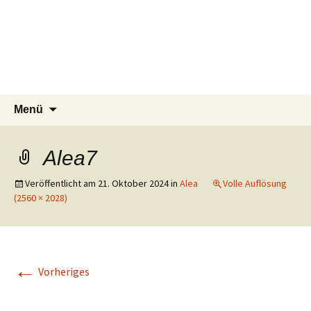
Tierschutzverein seit 1985 im
Tier Natur und Artenschutz
Zum
Suchen
Menü
Inhalt
nach:
Siebengebirge – Orscheider
Siebengebirge e.V.
springen
Tierschutzhof
Alea7
Veröffentlicht am
21. Oktober 2024
in
Alea
Volle Auflösung
(2560 × 2028)
←
Vorheriges