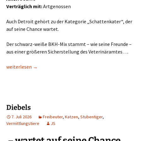
Verträglich mit:
Artgenossen
Auch Detroit gehört zu der Kategorie „Schattenkater“, der
auf seine Chance wartet.
Der schwarz-weiße BKH-Mix stammt – wie seine Freunde –
aus einer größeren Sicherstellung des Veterinäramtes….
Detroit
weiterlesen
→
Diebels
7. Juli 2026
Freibeuter
,
Katzen
,
Stubentiger
,
Vermittlungstiere
JS
– wartet auf seine Chance