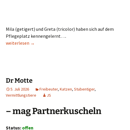
Mila (getigert) und Greta (tricolor) haben sich auf dem
Pflegeplatz kennengelernt….
Mila & Greta
weiterlesen
→
Dr Motte
5. Juli 2026
Freibeuter
,
Katzen
,
Stubentiger
,
Vermittlungstiere
JS
– mag Partnerkuscheln
Status:
offen