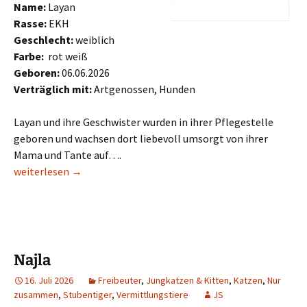
Name:
Layan
Rasse:
EKH
Geschlecht:
weiblich
Farbe:
rot weiß
Geboren:
06.06.2026
Verträglich mit:
Artgenossen, Hunden
Layan und ihre Geschwister wurden in ihrer Pflegestelle
geboren und wachsen dort liebevoll umsorgt von ihrer
Mama und Tante auf….
Layan
weiterlesen
→
Najla
16. Juli 2026
Freibeuter
,
Jungkatzen & Kitten
,
Katzen
,
Nur
zusammen
,
Stubentiger
,
Vermittlungstiere
JS