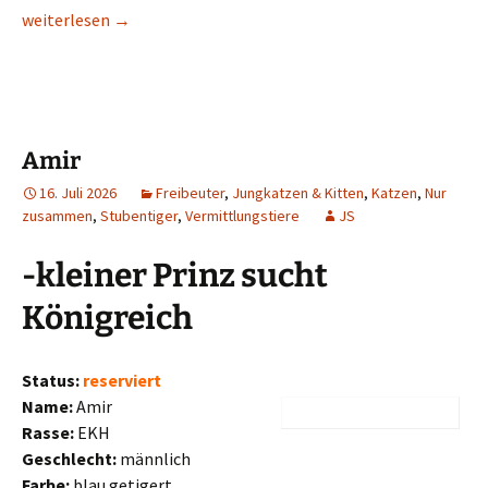
Yasir
weiterlesen
→
Amir
16. Juli 2026
Freibeuter
,
Jungkatzen & Kitten
,
Katzen
,
Nur
zusammen
,
Stubentiger
,
Vermittlungstiere
JS
-kleiner Prinz sucht
Königreich
Status:
reserviert
Name:
Amir
Rasse:
EKH
Geschlecht:
männlich
Farbe:
blau getigert