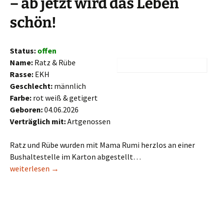
– ab jetzt wird das Leben
schön!
Status:
offen
Name:
Ratz & Rübe
Rasse:
EKH
Geschlecht:
männlich
Farbe:
rot weiß & getigert
Geboren:
04.06.2026
Verträglich mit:
Artgenossen
Ratz und Rübe wurden mit Mama Rumi herzlos an einer
Bushaltestelle im Karton abgestellt…
Ratz & Rübe
weiterlesen
→