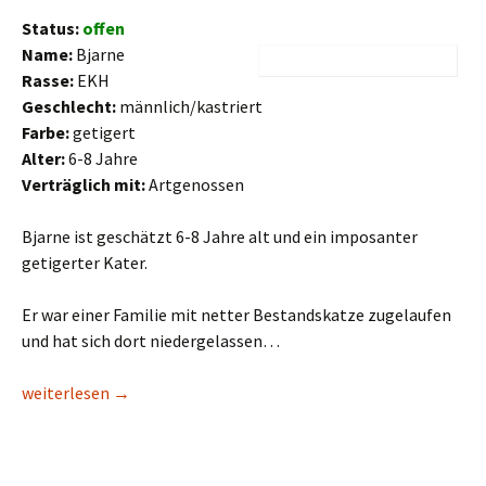
Status:
offen
Name:
Bjarne
Rasse:
EKH
Geschlecht:
männlich/kastriert
Farbe:
getigert
Alter:
6-8 Jahre
Verträglich mit:
Artgenossen
Bjarne ist geschätzt 6-8 Jahre alt und ein imposanter
getigerter Kater.
Er war einer Familie mit netter Bestandskatze zugelaufen
und hat sich dort niedergelassen…
Bjarne
weiterlesen
→