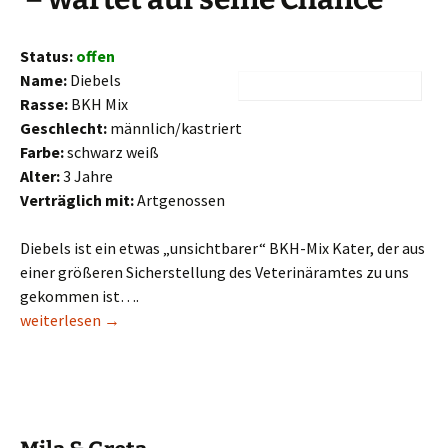
Status:
offen
Name:
Diebels
Rasse:
BKH Mix
Geschlecht:
männlich/kastriert
Farbe:
schwarz weiß
Alter:
3 Jahre
Verträglich mit:
Artgenossen
Diebels ist ein etwas „unsichtbarer“ BKH-Mix Kater, der aus
einer größeren Sicherstellung des Veterinäramtes zu uns
gekommen ist….
Diebels
weiterlesen
→