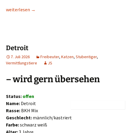
Balduin
weiterlesen
→
Detroit
7. Juli 2026
Freibeuter
,
Katzen
,
Stubentiger
,
Vermittlungstiere
JS
– wird gern übersehen
Status:
offen
Name:
Detroit
Rasse:
BKH Mix
Geschlecht:
männlich/kastriert
Farbe:
schwarz weiß
Alter:
3 Jahre