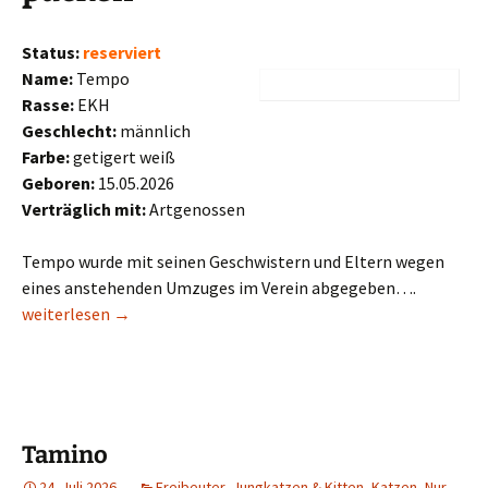
Status:
reserviert
Name:
Tempo
Rasse:
EKH
Geschlecht:
männlich
Farbe:
getigert weiß
Geboren:
15.05.2026
Verträglich mit:
Artgenossen
Tempo wurde mit seinen Geschwistern und Eltern wegen
eines anstehenden Umzuges im Verein abgegeben….
Tempo
weiterlesen
→
Tamino
24. Juli 2026
Freibeuter
,
Jungkatzen & Kitten
,
Katzen
,
Nur