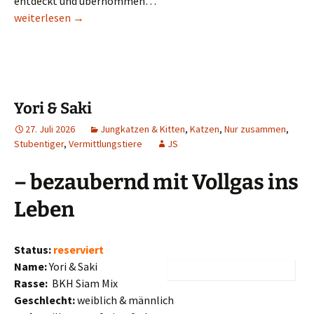
entdeckt und übernommen…
Hajo
weiterlesen
→
Yori & Saki
27. Juli 2026
Jungkatzen & Kitten
,
Katzen
,
Nur zusammen
,
Stubentiger
,
Vermittlungstiere
JS
– bezaubernd mit Vollgas ins
Leben
Status:
reserviert
Name:
Yori & Saki
Rasse:
BKH Siam Mix
Geschlecht:
weiblich & männlich