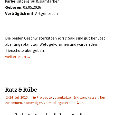
Farbe:
silbergrau & siamfarben
Geboren:
03.05.2026
Verträglich mit:
Artgenossen
Die beiden Geschwisterkitten Yori & Saki sind gut behütet
aber ungeplant zur Welt gekommen und wurden dem
Tierschutz übergeben.
Yori & Saki
weiterlesen
→
Ratz & Rübe
24. Juli 2026
Freibeuter
,
Jungkatzen & Kitten
,
Katzen
,
Nur
zusammen
,
Stubentiger
,
Vermittlungstiere
JS