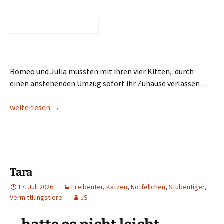
Romeo und Julia mussten mit ihren vier Kitten, durch
einen anstehenden Umzug sofort ihr Zuhause verlassen…
Romeo & Julia
weiterlesen
→
Tara
17. Juli 2026
Freibeuter
,
Katzen
,
Notfellchen
,
Stubentiger
,
Vermittlungstiere
JS