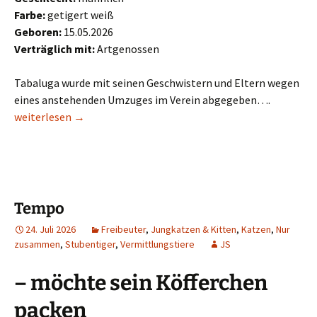
Farbe:
getigert weiß
Geboren:
15.05.2026
Verträglich mit:
Artgenossen
Tabaluga wurde mit seinen Geschwistern und Eltern wegen
eines anstehenden Umzuges im Verein abgegeben….
Tabaluga
weiterlesen
→
Tempo
24. Juli 2026
Freibeuter
,
Jungkatzen & Kitten
,
Katzen
,
Nur
zusammen
,
Stubentiger
,
Vermittlungstiere
JS
– möchte sein Köfferchen
packen