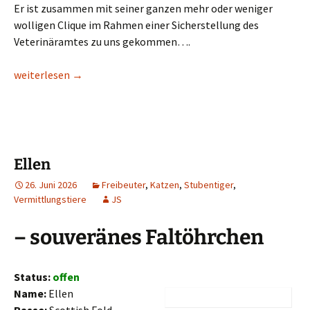
Er ist zusammen mit seiner ganzen mehr oder weniger
wolligen Clique im Rahmen einer Sicherstellung des
Veterinäramtes zu uns gekommen….
Dr Alban
weiterlesen
→
Ellen
26. Juni 2026
Freibeuter
,
Katzen
,
Stubentiger
,
Vermittlungstiere
JS
– souveränes Faltöhrchen
Status:
offen
Name:
Ellen