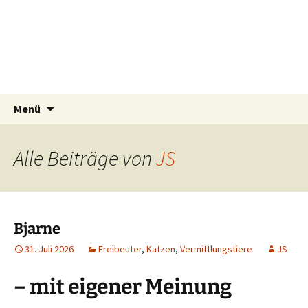
Tierschutzverein seit 1985 im Siebengebirge –
Zum
Suchen
Tier Natur und Artenschutz
Menü
Inhalt
nach:
Orscheider Tierschutzhof
Siebengebirge e.V.
springen
Alle Beiträge von
JS
Bjarne
31. Juli 2026
Freibeuter
,
Katzen
,
Vermittlungstiere
JS
– mit eigener Meinung