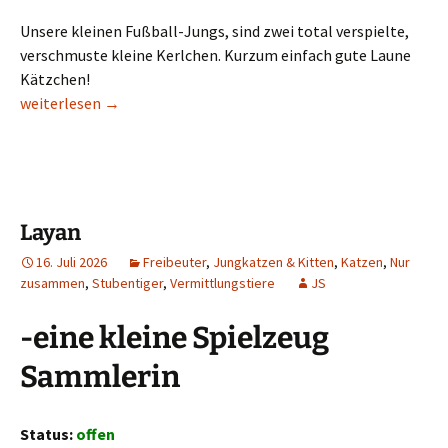
Unsere kleinen Fußball-Jungs, sind zwei total verspielte,
verschmuste kleine Kerlchen. Kurzum einfach gute Laune
Kätzchen!
Leroy & Sane
weiterlesen
→
Layan
16. Juli 2026
Freibeuter
,
Jungkatzen & Kitten
,
Katzen
,
Nur
zusammen
,
Stubentiger
,
Vermittlungstiere
JS
-eine kleine Spielzeug
Sammlerin
Status:
offen