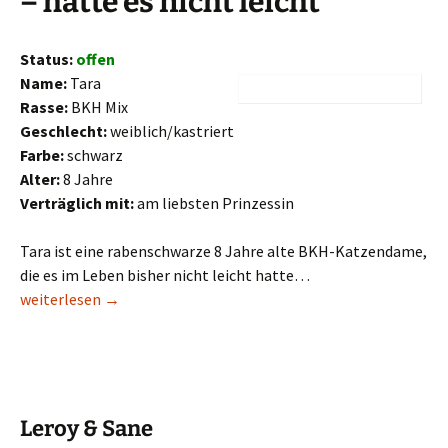
– hatte es nicht leicht
Status:
offen
Name:
Tara
Rasse:
BKH Mix
Geschlecht:
weiblich/kastriert
Farbe:
schwarz
Alter:
8 Jahre
Verträglich mit:
am liebsten Prinzessin
Tara ist eine rabenschwarze 8 Jahre alte BKH-Katzendame,
die es im Leben bisher nicht leicht hatte…
Tara
weiterlesen
→
Leroy & Sane