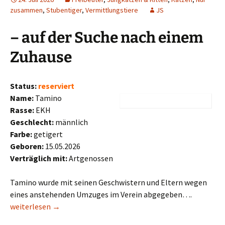
zusammen
,
Stubentiger
,
Vermittlungstiere
JS
– auf der Suche nach einem
Zuhause
Status:
reserviert
Name:
Tamino
Rasse:
EKH
Geschlecht:
männlich
Farbe:
getigert
Geboren:
15.05.2026
Verträglich mit:
Artgenossen
Tamino wurde mit seinen Geschwistern und Eltern wegen
eines anstehenden Umzuges im Verein abgegeben….
Tamino
weiterlesen
→