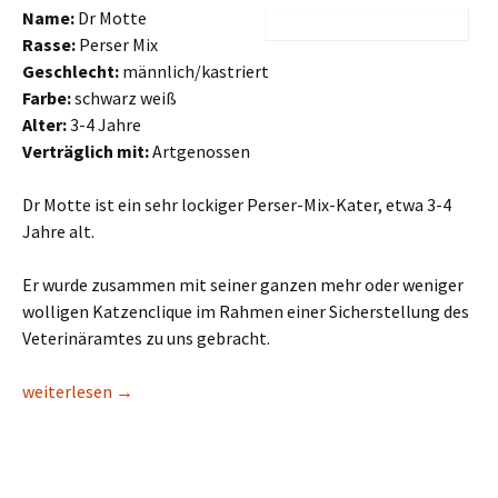
Name:
Dr Motte
Rasse:
Perser Mix
Geschlecht:
männlich/kastriert
Farbe:
schwarz weiß
Alter:
3-4 Jahre
Verträglich mit:
Artgenossen
Dr Motte ist ein sehr lockiger Perser-Mix-Kater, etwa 3-4
Jahre alt.
Er wurde zusammen mit seiner ganzen mehr oder weniger
wolligen Katzenclique im Rahmen einer Sicherstellung des
Veterinäramtes zu uns gebracht.
Dr Motte
weiterlesen
→