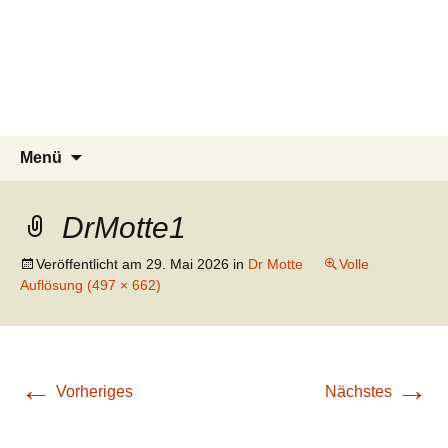
Tierschutzverein seit 1985 im
Tier Natur und Artenschutz
Zum
Suchen
Menü
Inhalt
nach:
Siebengebirge – Orscheider
Siebengebirge e.V.
springen
Tierschutzhof
DrMotte1
Veröffentlicht am
29. Mai 2026
in
Dr Motte
Volle
Auflösung (497 × 662)
←
→
Vorheriges
Nächstes