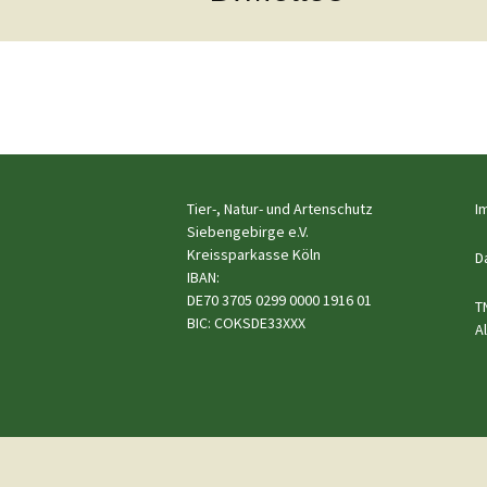
Hunde
e.V.
Katzen
Pferde
←
Meerschweinchen
Vorheriges
Kaninchen
Tier-, Natur- und Artenschutz
I
Siebengebirge e.V.
Kreissparkasse Köln
Schildkröten & Exo
D
IBAN:
DE70 3705 0299 0000 1916 01
Wellensittiche & A
T
BIC: COKSDE33XXX
A