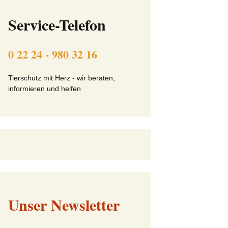
ft
Beitrittserklärung online
Service-Telefon
Tier-Patenschaft-
Erklärung
0 22 24 - 980 32 16
beit
Tierschutz mit Herz - wir beraten,
informieren und helfen
Unser Newsletter