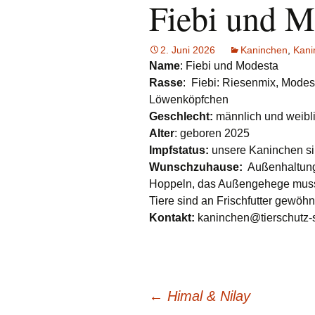
Fiebi und M
e.V.
Hunde
Katzen
2. Juni 2026
Kaninchen
,
Kani
Name
: Fiebi und Modesta
Pferde
Rasse
: Fiebi: Riesenmix, Modes
Löwenköpfchen
Meerschweinche
Geschlecht:
männlich und weiblic
Alter
: geboren 2025
Kaninchen
Impfstatus:
unsere Kaninchen si
Schildkröten & E
Wunschzuhause:
Außenhaltung
Hoppeln, das Außengehege muss 
Wellensittiche & 
Tiere sind an Frischfutter gewöhn
Kontakt:
kaninchen@tierschutz-
Beitragsnavigation
←
Himal & Nilay