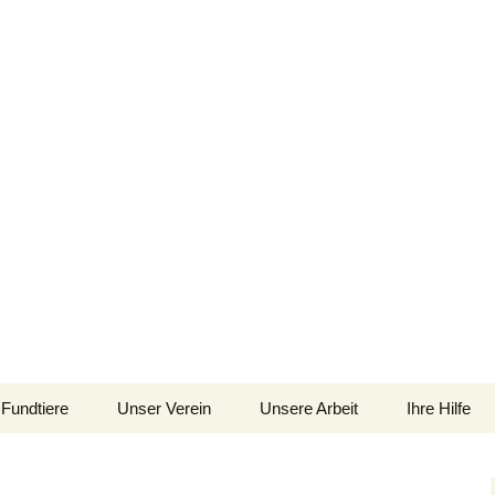
im Siebengebirge – Orscheider Tierschutzh
Fundtiere
Unser Verein
Unsere Arbeit
Ihre Hilfe
 und Artenschutz 
Allgemeines
Allgemeines
Spenden