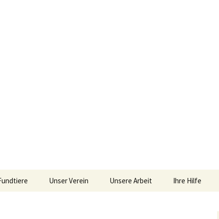
iebengebirge – Orscheider Tierschutzhof
Fundtiere
Unser Verein
Unsere Arbeit
Ihre Hilfe
r und Artenschu
Allgemeines
Allgemeines
Spenden