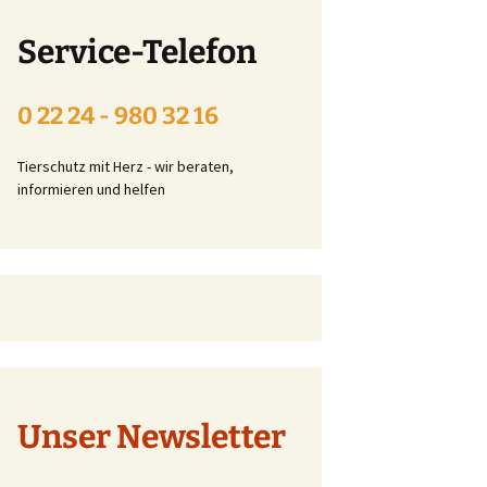
Beitrittserklärung online
Service-Telefon
Tier-Patenschaft-
Erklärung
0 22 24 - 980 32 16
t
Tierschutz mit Herz - wir beraten,
informieren und helfen
Unser Newsletter