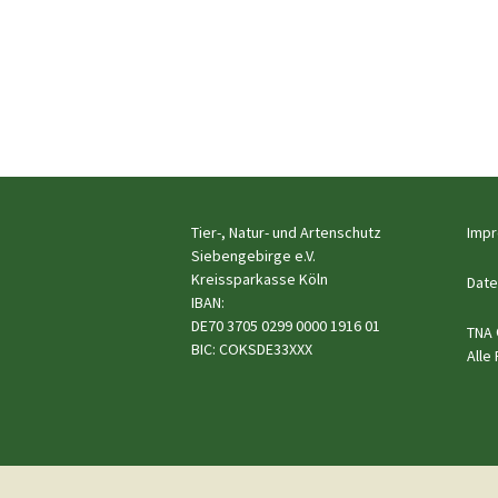
Tier-, Natur- und Artenschutz
Imp
Siebengebirge e.V.
Kreissparkasse Köln
Date
IBAN:
DE70 3705 0299 0000 1916 01
TNA 
BIC: COKSDE33XXX
Alle