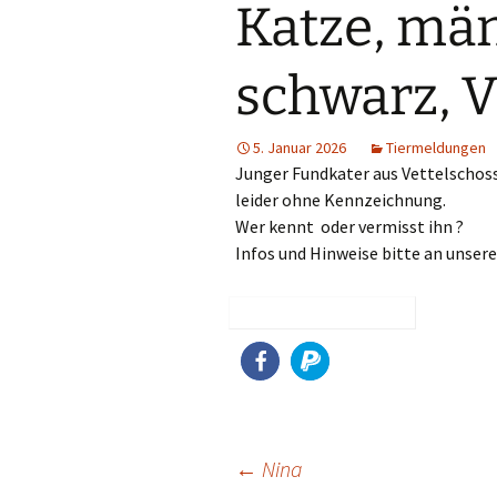
Katze, män
Hunde
Siebengebi
Katzen
schwarz, V
Pferde
5. Januar 2026
Tiermeldungen
Meerschweinchen
Junger Fundkater aus Vettelschoss
leider ohne Kennzeichnung.
Kaninchen
Wer kennt oder vermisst ihn ?
Infos und Hinweise bitte an unser
Schildkröten & Exo
Wellensittiche & A
Beitragsnavigation
←
Nina