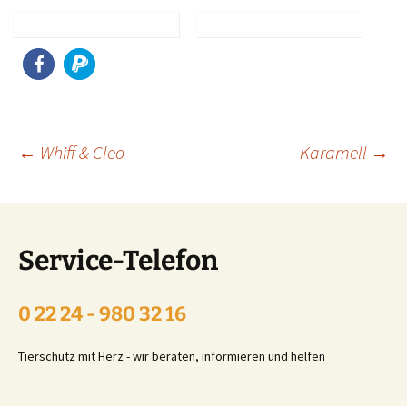
Beitragsnavigation
←
Whiff & Cleo
Karamell
→
Service-Telefon
0 22 24 - 980 32 16
Tierschutz mit Herz - wir beraten, informieren und helfen