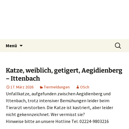
Tierschutzverein seit 1985 im Siebengebirge –
Zum
Suchen
Tier Natur und Artenschutz
Menü
Inhalt
nach:
Orscheider Tierschutzhof
Siebengebirge e.V.
springen
Katze, weiblich, getigert, Aegidienberg
– Ittenbach
17. März 2026
Tiermeldungen
OSch
Unfallkatze, aufgefunden zwischen Aegidienberg und
Ittenbach, trotz intensiver Bemühungen leider beim
Tierarzt verstorben. Die Katze ist kastriert, aber leider
nicht gekennzeichnet. Wer vermisst sie?
Hinweise bitte an unsere Hotline Tel. 02224-9803216