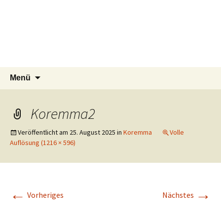
Tierschutzverein seit 1985 im Siebengebirge –
Zum
Suchen
Tier Natur und Artenschutz
Menü
Inhalt
nach:
Orscheider Tierschutzhof
Siebengebirge e.V.
springen
Koremma2
Veröffentlicht am
25. August 2025
in
Koremma
Volle
Auflösung (1216 × 596)
←
→
Vorheriges
Nächstes