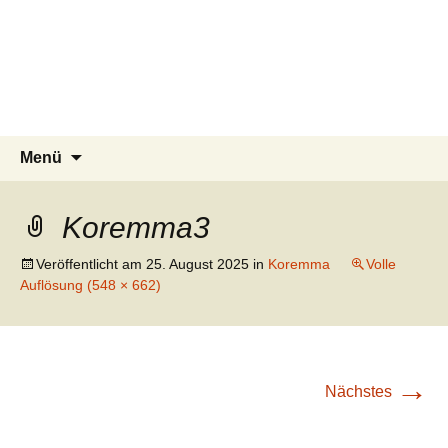
Tierschutzverein seit 1985 im
Tier Natur und Artenschutz
Zum
Suchen
Menü
Inhalt
nach:
Siebengebirge – Orscheider
Siebengebirge e.V.
springen
Tierschutzhof
Koremma3
Veröffentlicht am
25. August 2025
in
Koremma
Volle
Auflösung (548 × 662)
→
Nächstes