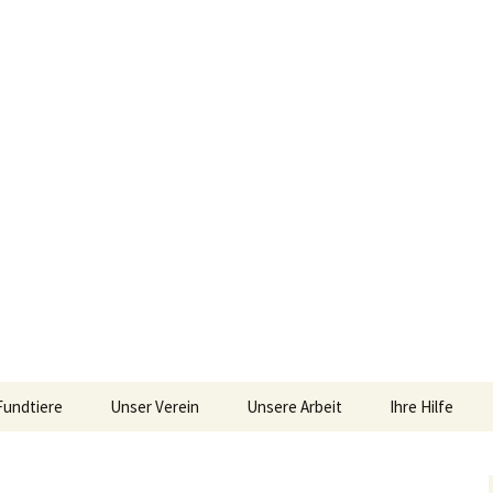
im Siebengebirge – Orscheider Tierschutzh
Fundtiere
Unser Verein
Unsere Arbeit
Ihre Hilfe
r und Artenschu
Allgemeines
Allgemeines
Spenden