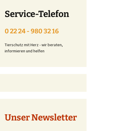
Beitrittserklärung online
Service-Telefon
Tier-Patenschaft-
Erklärung
0 22 24 - 980 32 16
t
Tierschutz mit Herz - wir beraten,
informieren und helfen
Unser Newsletter