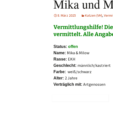
Mika und M
Hunde
Siebengebi
Katzen
8. März 2025
Katzen (VH)
,
Vermit
Pferde
Vermittlungshilfe!
Die
vermittelt. Alle Anga
Meerschweinchen
Status:
offen
Kaninchen
Mika & Milow
Name:
EKH
Rasse:
Schildkröten & Exo
männlich/kastriert
Geschlecht:
Wellensittiche & A
weiß/schwarz
Farbe:
2 Jahre
Alter:
Artgenossen
Verträglich mit: