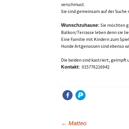
verschmust.
Sie sind gemeinsam auf der Suche 
Sie möchten g
Wunschzuhause:
Balkon/Terrasse leben denn sie lieb
Eine Familie mit Kindern zum Spie
Hunde Artgenossen sind ebenso w
Die beiden sind kastriert, geimpft 
015776216942
Kontakt:
Beitragsnavigation
←
Matteo