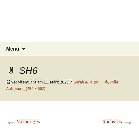
Tierschutzverein seit 1985 im
Tier Natur und Artenschutz
Zum
Suchen
Menü
Inhalt
nach:
Siebengebirge – Orscheider
Siebengebirge e.V.
springen
Tierschutzhof
SH6
Veröffentlicht am
11. März 2025
in
Sarah & Hugo
Volle
Auflösung (452 × 662)
←
→
Vorheriges
Nächstes