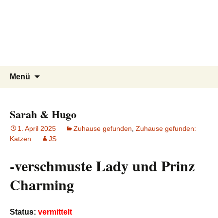
Tierschutzverein seit 1985 im
Tier Natur und Artenschutz
Zum
Suchen
Menü
Inhalt
nach:
Siebengebirge – Orscheider
Siebengebirge e.V.
springen
Tierschutzhof
Sarah & Hugo
1. April 2025
Zuhause gefunden
,
Zuhause gefunden:
Katzen
JS
-verschmuste Lady und Prinz
Charming
Status:
vermittelt