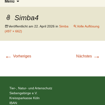
Tier Natur und Artenschutz
Menü
Inhalt
nach:
Siebengebirge – Orscheider
Siebengebirge e.V.
springen
Tierschutzhof
Simba4
Veröffentlicht am
22. April 2026
in
Simba
Volle Auflösung
(497 × 662)
←
→
Vorheriges
Nächstes
Tier-, Natur- und Artenschutz
Siebengebirge e.V.
Kreissparkasse Köln
IBAN: