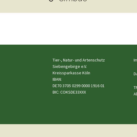
Hunde
Siebengebi
Katzen
Pferde
←
Meerschweinchen
Vorheriges
Kaninchen
Tier-, Natur- und Artenschutz
I
Siebengebirge e.V.
Schildkröten & Exo
Kreissparkasse Köln
D
IBAN:
DE70 3705 0299 0000 1916 01
Wellensittiche & A
T
BIC: COKSDE33XXX
A