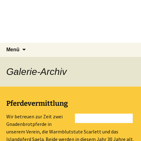
Tierschutzverein seit 1985 im
Zum
Suchen
Tier Natur und Artenschutz
Menü
Inhalt
nach:
Siebengebirge – Orscheider
Siebengebirge e.V.
springen
Tierschutzhof
Galerie
-Archiv
Pferdevermittlung
Wir betreuen zur Zeit zwei
Gnadenbrotpferde in
unserem Verein, die Warmblutstute Scarlett und das
Islandpferd Saela. Beide werden in diesem Jahr 30 Jahre alt.