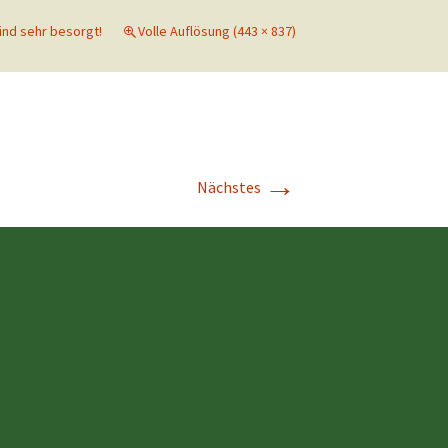
Beitrittserklärung online
ind sehr besorgt!
Volle Auflösung (443 × 837)
Tier-Patenschaft-
Erklärung
t
→
Nächstes