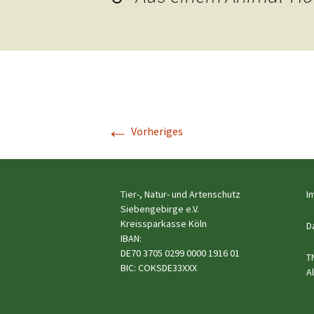
Hunde
Siebengebi
Katzen
Pferde
Meerschweinchen
←
Vorheriges
Kaninchen
Schildkröten & Exo
Tier-, Natur- und Artenschutz
I
Wellensittiche & A
Siebengebirge e.V.
Kreissparkasse Köln
D
IBAN:
DE70 3705 0299 0000 1916 01
T
BIC: COKSDE33XXX
A