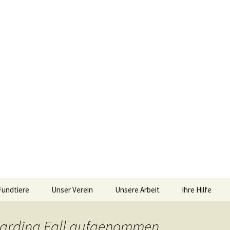
iebengebirge – Orscheider Tierschutzhof
Fundtiere
Unser Verein
Unsere Arbeit
Ihre Hilfe
r und Artenschu
Allgemeines
Allgemeines
Spenden
oarding Fall aufgenommen