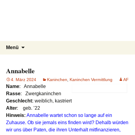
Tierschutzverein seit 1985 im
Tier Natur und Artenschutz
Zum
Suchen
Menü
Inhalt
nach:
Siebengebirge – Orscheider
Siebengebirge e.V.
springen
Tierschutzhof
Annabelle
4. März 2024
Kaninchen
,
Kaninchen Vermittlung
AF
Name
: Annabelle
Rasse
: Zwergkaninchen
Geschlecht:
weiblich, kastriert
Alter
: geb. ’22
Hinweis:
Annabelle wartet schon so lange auf ein
Zuhause. Ob sie jemals eins finden wird? Dehalb würden
wir uns über Paten, die ihren Unterhalt mitfinanzieren,